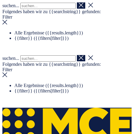
suchen...
Navigation überspringen
Zum Footer springen
Folgendes haben wir zu
{{searchstring}}
gefunden:
Filter
Alle Ergebnisse (
{{results.length}}
)
{{filter}} (
{{filters[filter]}}
)
suchen...
Folgendes haben wir zu
{{searchstring}}
gefunden:
Filter
Alle Ergebnisse (
{{results.length}}
)
{{filter}} (
{{filters[filter]}}
)