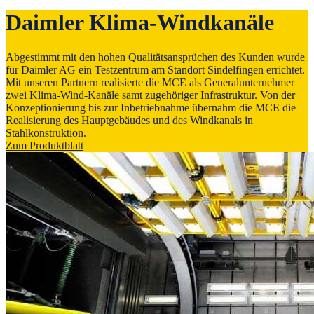
Daimler Klima-Windkanäle
Abgestimmt mit den hohen Qualitätsansprüchen des Kunden wurde
für Daimler AG ein Testzentrum am Standort Sindelfingen errichtet.
Mit unseren Partnern realisierte die MCE als Generalunternehmer
zwei Klima-Wind-Kanäle samt zugehöriger Infrastruktur. Von der
Konzeptionierung bis zur Inbetriebnahme übernahm die MCE die
Realisierung des Hauptgebäudes und des Windkanals in
Stahlkonstruktion.
Zum Produktblatt