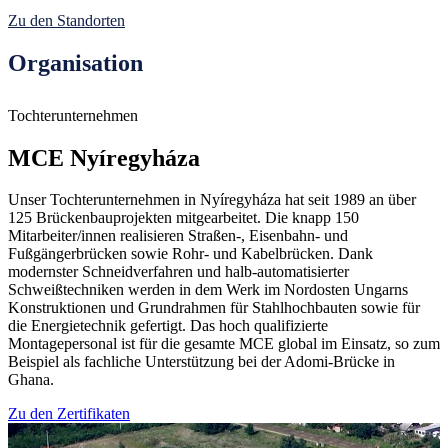
Zu den Standorten
Organisation
Tochterunternehmen
T
MCE Nyíregyháza
Unser Tochterunternehmen in Nyíregyháza hat seit 1989 an über
S
125 Brückenbauprojekten mitgearbeitet. Die knapp 150
N
Mitarbeiter/innen realisieren Straßen-, Eisenbahn- und
k
Fußgängerbrücken sowie Rohr- und Kabelbrücken. Dank
u
modernster Schneidverfahren und halb-automatisierter
P
Schweißtechniken werden in dem Werk im Nordosten Ungarns
S
Konstruktionen und Grundrahmen für Stahlhochbauten sowie für
K
die Energietechnik gefertigt. Das hoch qualifizierte
Z
Montagepersonal ist für die gesamte MCE global im Einsatz, so zum
F
Beispiel als fachliche Unterstützung bei der Adomi-Brücke in
b
Ghana.
v
Zu den Zertifikaten
Z