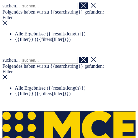
suchen...
Navigation überspringen
Zum Footer springen
Folgendes haben wir zu
{{searchstring}}
gefunden:
Filter
Alle Ergebnisse (
{{results.length}}
)
{{filter}} (
{{filters[filter]}}
)
suchen...
Folgendes haben wir zu
{{searchstring}}
gefunden:
Filter
Alle Ergebnisse (
{{results.length}}
)
{{filter}} (
{{filters[filter]}}
)