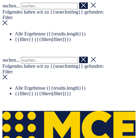
suchen...
Navigation überspringen
Zum Footer springen
Folgendes haben wir zu
{{searchstring}}
gefunden:
Filter
Alle Ergebnisse (
{{results.length}}
)
{{filter}} (
{{filters[filter]}}
)
suchen...
Folgendes haben wir zu
{{searchstring}}
gefunden:
Filter
Alle Ergebnisse (
{{results.length}}
)
{{filter}} (
{{filters[filter]}}
)