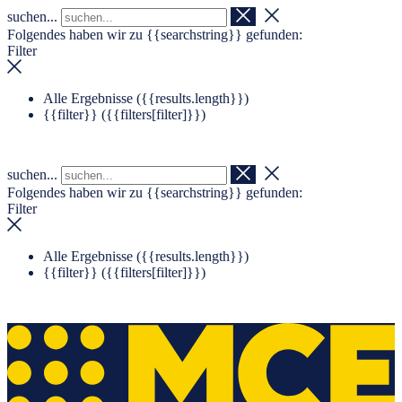
suchen...
Navigation überspringen
Zum Footer springen
Folgendes haben wir zu
{{searchstring}}
gefunden:
Filter
Alle Ergebnisse (
{{results.length}}
)
{{filter}} (
{{filters[filter]}}
)
suchen...
Folgendes haben wir zu
{{searchstring}}
gefunden:
Filter
Alle Ergebnisse (
{{results.length}}
)
{{filter}} (
{{filters[filter]}}
)