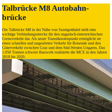
Tal­brücke M8 Autobahn­
brücke
Die Talbrücke M8 in der Nähe von Szentgotthárd stellt eine
wichtige Verbindungsstrecke für den ungarisch-österreichischen
Grenzverkehr dar. Als neuer Transitknotenpunkt ermöglicht sie
einen schnellen und ungestörten Verkehr für Reisende und den
Güterverkehr zwischen Graz und dem Süd-Westen Ungarns. Das
1.050 Tonnen schwere Bauwerk realisierte die MCE in den Jahren
2018 bis 2020.