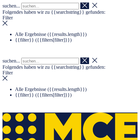
suchen...
Navigation überspringen
Zum Footer springen
Folgendes haben wir zu
{{searchstring}}
gefunden:
Filter
Alle Ergebnisse (
{{results.length}}
)
{{filter}} (
{{filters[filter]}}
)
suchen...
Folgendes haben wir zu
{{searchstring}}
gefunden:
Filter
Alle Ergebnisse (
{{results.length}}
)
{{filter}} (
{{filters[filter]}}
)