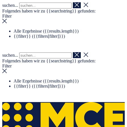
suchen...
Navigation überspringen
Zum Footer springen
Folgendes haben wir zu
{{searchstring}}
gefunden:
Filter
Alle Ergebnisse (
{{results.length}}
)
{{filter}} (
{{filters[filter]}}
)
suchen...
Folgendes haben wir zu
{{searchstring}}
gefunden:
Filter
Alle Ergebnisse (
{{results.length}}
)
{{filter}} (
{{filters[filter]}}
)