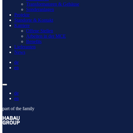
Transformatoren & Gehäuse
Sonderanlagen
Projekte
Standorte & Kontakt
Karriere
Offene Stellen
Arbeiten in der MCE
Benefits
Lieferanten
News
de
en
de
en
part of the family