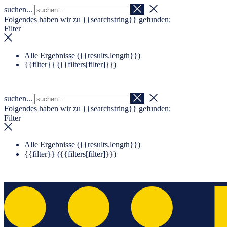
suchen...
Navigation überspringen
Zum Footer springen
Folgendes haben wir zu
{{searchstring}}
gefunden:
Filter
Alle Ergebnisse (
{{results.length}}
)
{{filter}} (
{{filters[filter]}}
)
suchen...
Folgendes haben wir zu
{{searchstring}}
gefunden:
Filter
Alle Ergebnisse (
{{results.length}}
)
{{filter}} (
{{filters[filter]}}
)