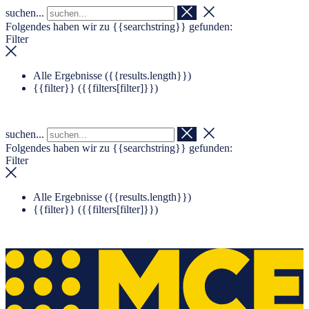
suchen...
Navigation überspringen
Zum Footer springen
Folgendes haben wir zu
{{searchstring}}
gefunden:
Filter
Alle Ergebnisse (
{{results.length}}
)
{{filter}} (
{{filters[filter]}}
)
suchen...
Folgendes haben wir zu
{{searchstring}}
gefunden:
Filter
Alle Ergebnisse (
{{results.length}}
)
{{filter}} (
{{filters[filter]}}
)