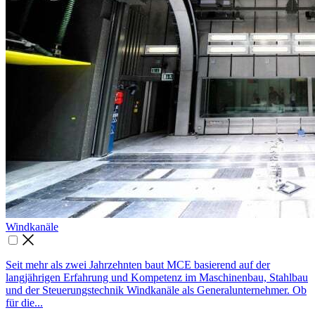
Wind­kanäle

Seit mehr als zwei Jahrzehnten baut MCE basierend auf der
langjährigen Erfahrung und Kompetenz im Maschinenbau, Stahlbau
und der Steuerungstechnik Windkanäle als Generalunternehmer. Ob
für die...