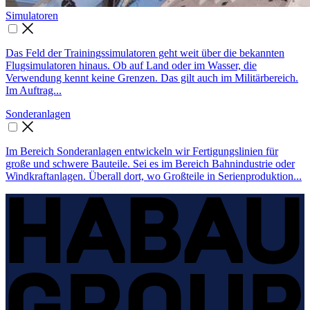
Simu­latoren

Das Feld der Trainingssimulatoren geht weit über die bekannten
Flugsimulatoren hinaus. Ob auf Land oder im Wasser, die
Verwendung kennt keine Grenzen. Das gilt auch im Militärbereich.
Im Auftrag...
Sonder­anlagen

Im Bereich Sonderanlagen entwickeln wir Fertigungslinien für
große und schwere Bauteile. Sei es im Bereich Bahnindustrie oder
Windkraftanlagen. Überall dort, wo Großteile in Serienproduktion...