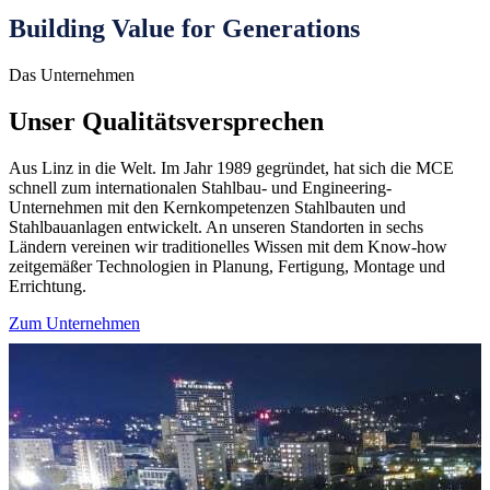
Building Value for Generations
Das Unternehmen
N
Unser Qualitäts­versprechen
Aus Linz in die Welt. Im Jahr 1989 gegründet, hat sich die MCE
A
schnell zum internationalen Stahlbau- und Engineering-
V
Unternehmen mit den Kernkompetenzen Stahlbauten und
A
Stahlbauanlagen entwickelt. An unseren Standorten in sechs
k
Ländern vereinen wir traditionelles Wissen mit dem Know-how
k
zeitgemäßer Technologien in Planung, Fertigung, Montage und
Z
Errichtung.
Zum Unternehmen