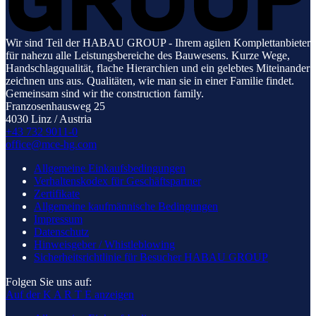
Wir sind Teil der HABAU GROUP - Ihrem agilen Komplettanbieter
für nahezu alle Leistungsbereiche des Bauwesens. Kurze Wege,
Handschlagqualität, flache Hierarchien und ein gelebtes Miteinander
zeichnen uns aus. Qualitäten, wie man sie in einer Familie findet.
Gemeinsam sind wir the construction family.
Franzosenhausweg 25
4030 Linz / Austria
+43 732 9011-0
office@mce-hg.com
Allgemeine Einkaufsbedingungen
Verhaltenskodex für Geschäftspartner
Zertifikate
Allgemeine kaufmännische Bedingungen
Impressum
Datenschutz
Hinweisgeber / Whistleblowing
Sicherheitsrichtlinie für Besucher HABAU GROUP
Folgen Sie uns auf:
Auf der K A R T E anzeigen